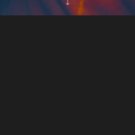
ТУДИЙНЫЙ ПОРТРЕТ
ЖЕНСКИЙ ПОРТРЕТ
СВАДЕБН
СКОЙ ПОРТРЕТ
ФОТОСЕССИЯ С ЛАЗЕРОМ
ФОТО
Я НА УЛИЦЕ
БИЗНЕС ПОРТРЕТ
ДЕТСКАЯ ФОТОС
ТОСЕССИЯ
ДЕЛОВОЕ ФОТО
BUSSINES PORTRAIT