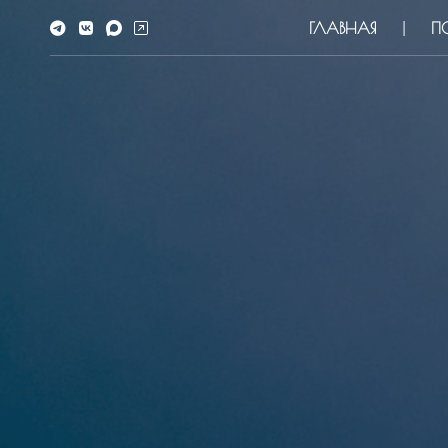
ГЛАВНАЯ
П