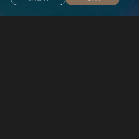
ВСЕ
РЕПОРТАЖ
ПОРТРЕТ
С
ФОТОСЕССИЯ В ПАРКЕ
МУЖ
ПРОГУЛКА
ФОТОСЕССИ
СЕМЕЙНАЯ ФО