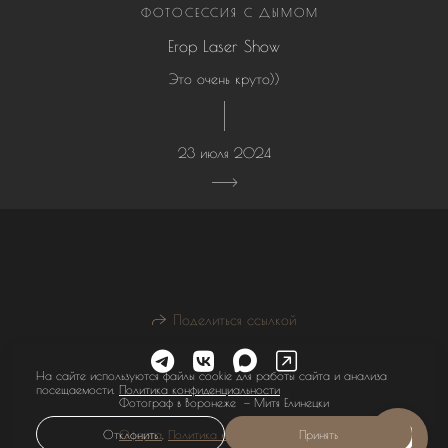
ФОТОСЕССИЯ С ДЫМОМ
Егор Laser Show
Это очень круто))
23 июля 2024
Поделиться ссылкой
На сайте используются файлы cookie для работы сайта и анализа
посещаемости.
Политика конфиденциальности
Фотограф в Воронеже — Митя Елинецки
Отклонить
Принять
Оферта
,
Политика конфиденциальности